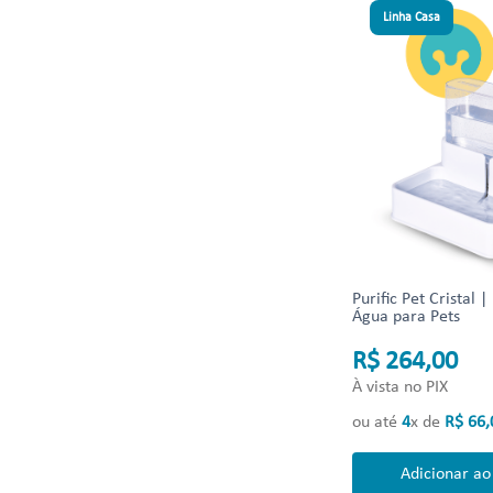
Linha Casa
Purific Pet Cristal |
Água para Pets
R$ 264,00
À vista no PIX
ou até
4
x de
R$
66
,
Adicionar ao