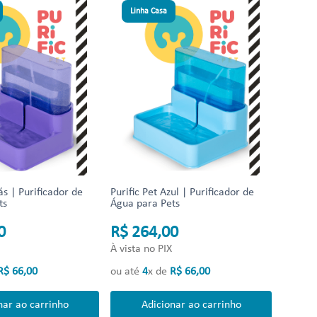
Linha Casa
lás | Purificador de
Purific Pet Azul | Purificador de
ts
Água para Pets
0
R$ 264,00
À vista no PIX
R$
66
,
00
ou até
4
x de
R$
66
,
00
nar ao carrinho
Adicionar ao carrinho