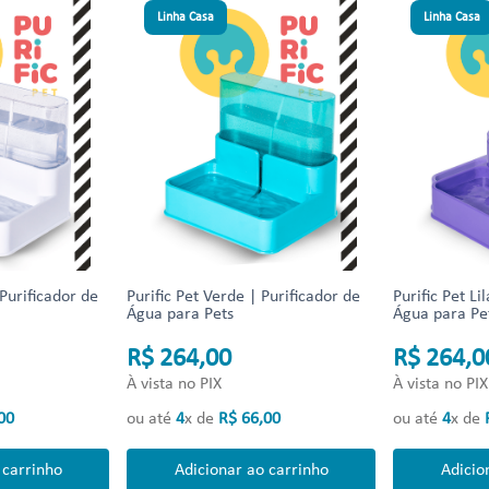
Linha Casa
Linha Casa
 Purificador de
Purific Pet Verde | Purificador de
Purific Pet Li
Água para Pets
Água para Pe
R$ 264,00
R$ 264,0
À vista no PIX
À vista no PIX
00
ou até
4
x de
R$
66
,
00
ou até
4
x de
 carrinho
Adicionar ao carrinho
Adicio