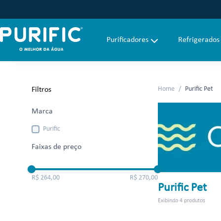
Purificadores
Refrigerados
Faça uma busca
Purific Pet
Filtros
Marca
Purific
Faixas de preço
R$ 264,00
R$ 270,00
Purific Pet
4