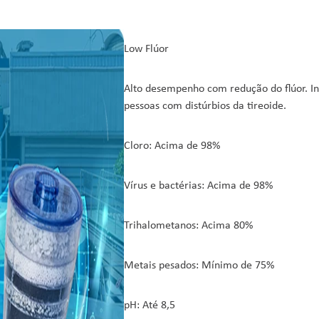
Low Flúor
Alto desempenho com redução do flúor. Ind
pessoas com distúrbios da tireoide.
Cloro: Acima de 98%
Vírus e bactérias: Acima de 98%
Trihalometanos: Acima 80%
Metais pesados: Mínimo de 75%
pH: Até 8,5