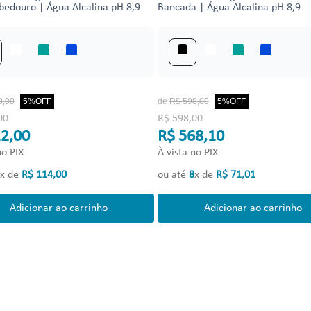
bedouro | Água Alcalina pH 8,9
Bancada | Água Alcalina pH 8,9
0
,
00
5%
OFF
de
R$
598
,
00
5%
OFF
00
R$ 598,00
2,00
R$ 568,10
no PIX
À vista no PIX
x de
R$
114
,
00
ou até
8
x de
R$
71
,
01
Adicionar ao carrinho
Adicionar ao carrinho