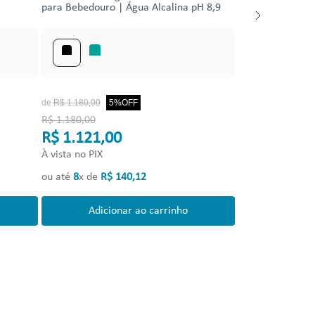
para Bebedouro | Água Alcalina pH 8,9
de
R$
1
.
180
,
00
5%
OFF
R$ 1.180,00
R$ 1.121,00
À vista no PIX
ou até
8
x de
R$
140
,
12
Adicionar ao carrinho