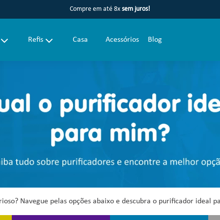
Compre em até 8x
sem juros!
Refis
Casa
Acessórios
Blog
rioso? Navegue pelas opções abaixo e descubra o purificador ideal p