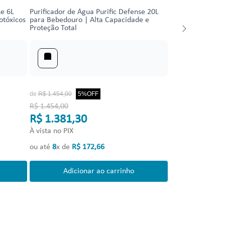
se 6L
Purificador de Água Purific Defense 20L
otóxicos
para Bebedouro | Alta Capacidade e
Proteção Total
de
R$
1
.
454
,
00
5%
OFF
R$ 1.454,00
R$ 1.381,30
À vista no PIX
ou até
8
x de
R$
172
,
66
Adicionar ao carrinho