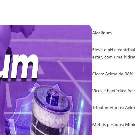
Alcalinum
Eleva o pH e contribu
estar, com uma hidra
Cloro: Acima de 98%
Vírus e bactérias: Ac
Trihalometanos: Aci
Metais pesados: Mín