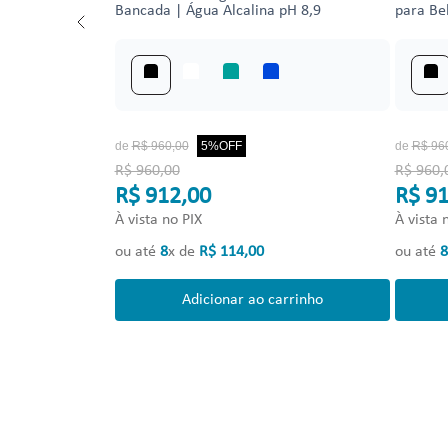
Bancada | Água Alcalina pH 8,9
para Be
de
R$
960
,
00
5%
OFF
de
R$
96
R$ 960,00
R$ 960,
R$ 912,00
R$ 91
À vista no PIX
À vista 
ou até
8
x de
R$
114
,
00
ou até
8
Adicionar ao carrinho