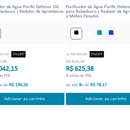
dor de Água Purific Defense 10L
Purificador de Água Purific Defen
bedouro | Redutor de Agrotóxicos
para Bebedouro | Redutor de Agr
e Metais Pesados
97
,
00
5%
OFF
de
R$
658
,
30
5%
OFF
7,00
R$ 658,30
042,15
R$ 625,38
no PIX
À vista no PIX
x de
R$
130
,
26
ou até
8
x de
R$
78
,
17
Adicionar ao carrinho
Adicionar ao carrinho