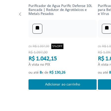
Purificador de Água Purific Defense 10L
Purifica
Bancada | Redutor de Agrotóxicos e
para Be
Metais Pesados
e Vírus
de
R$
1
.
097
,
00
5%
OFF
de
R$
1
.
0
R$ 1.097,00
R$ 1.09
R$ 1.042,15
R$ 1.
À vista no PIX
À vista 
ou até
8
x de
R$
130
,
26
ou até
8
Adicionar ao carrinho