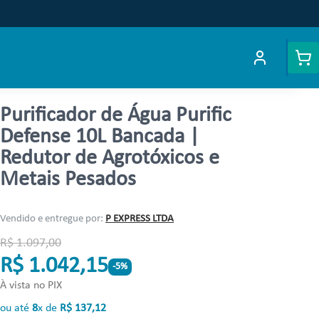
Purificador de Água Purific
Defense 10L Bancada |
Redutor de Agrotóxicos e
Metais Pesados
Vendido e entregue por:
P EXPRESS LTDA
R$ 1.097,00
R$ 1.042,15
-
5
%
À vista no PIX
ou até
8
x de
R$
137
,
12