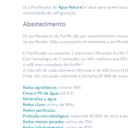
Já o Purificador de
Água Natural
é ideal para quem busca
necessidade de refrigeração.
Abastecimento
Os purificadores da Purific são por abastecimento manual
no purificador (Não acompanha diretamente o purificad
O Purificador acompanha 2 elementos filtrantes Purific 
Com tecnologia de 7 camadas, os refis realizam pré-fil
o refil mais completo da Purific!
A vida útil de cada elemento filtrante é de 600 litros (12
(Vida útil calculada referente à Portaria Nº 888 de maio
Reduz agrotóxicos
mínimo 99%
Eleva o PH da água:
até 8,9;
Mineraliza a água
Reduz cloro:
acima de 98%;
Retém partículas;
Proteção microbiológica:
reduz até 99,99% de vírus e bac
Reduz metais pesados:
acima de 75%
Reduz trihalometanos:
acima de 80%;