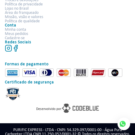
Trocas e devoluções
Política de privacidade
Lojas no Brasil
Área do franqueado
Missão, visão e valores
Política de qualidade
Conta
Minha conta
Meus pedidos
Cadastre-se
Redes Sociais
Formas de pagamento
Certificado de segurança
Desenvolvido por:
PURIFIC EXPRESS - LTDA - CNPJ: 54.329.097/0001-00 - Água Pura
Carbontec LTDA CNPJ 11.250.052/0001-32 © Todos os direitos reservados.