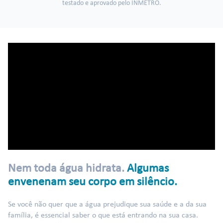
testado e aprovado pelo INMETRO.
Nem toda água hidrata.
Algumas
envenenam seu corpo em silêncio.
Se você não quer que a água prejudique sua saúde e a da sua
família, é essencial saber o que está entrando na sua casa.