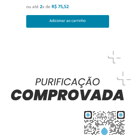
ou até
2
x de
R$
75
,
52
Adicionar ao carrinho