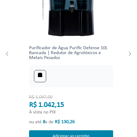
Purificador de Água Purific Defense 10L
Bancada | Redutor de Agrotóxicos e
Metais Pesados
R$ 1.097,00
R$ 1.042,15
À vista no PIX
ou até
8
x de
R$
130
,
26
Adicionar ao carrinho