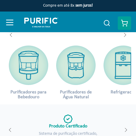
Compre em até 8x
sem juros!
Faça uma busca
Purificadores para
Purificadores de
Refrigerados
Bebedouro
Água Natural
Produto Certificado
Sistema de purificação certificado,