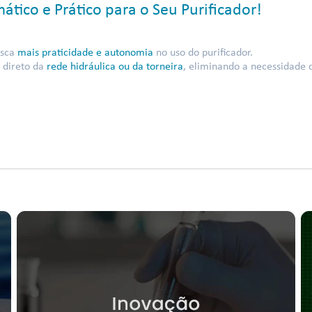
tico e Prático para o Seu Purificador!
usca
mais praticidade e autonomia
no uso do purificador.
, direto da
rede hidráulica ou da torneira
, eliminando a necessidade