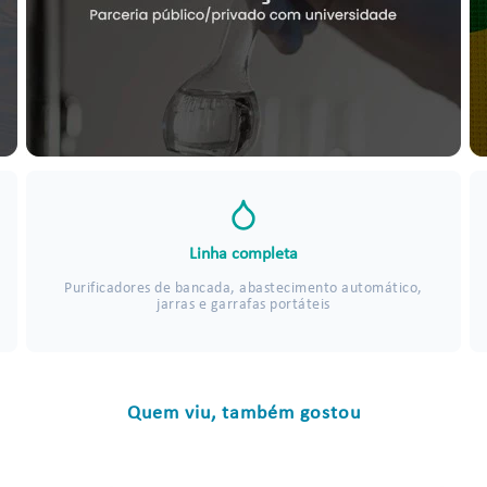
Linha completa
Purificadores de bancada, abastecimento automático,
jarras e garrafas portáteis
Quem viu, também gostou