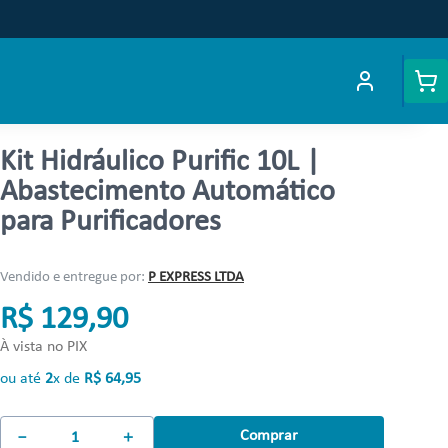
Kit Hidráulico Purific 10L |
Abastecimento Automático
para Purificadores
Vendido e entregue por:
P EXPRESS LTDA
R$ 129,90
À vista no PIX
ou até
2
x de
R$
64
,
95
Comprar
－
＋