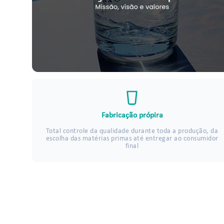
Fabricação própira
Total controle da qualidade durante toda a produção, da
escolha das matérias primas até entregar ao consumidor
final