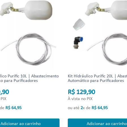
lico Purific 10L | Abastecimento
Kit Hidráulico Purific 20L | Aba
o para Purificadores
Automático para Purificadores
,90
R$ 129,90
 PIX
À vista no PIX
 de
R$
64
,
95
ou até
2
x de
R$
64
,
95
Adicionar ao carrinho
Adicionar ao carrinho