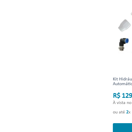
Kit Hidráu
Automátic
R$ 129
À vista no
ou até
2
x