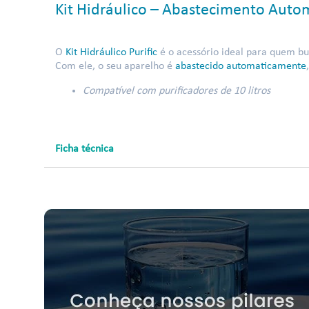
Kit Hidráulico – Abastecimento Automá
O
Kit Hidráulico Purific
é o acessório ideal para quem b
Com ele, o seu aparelho é
abastecido automaticamente
Compatível com purificadores de 10 litros
Ficha técnica