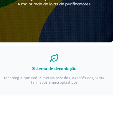
Sistema de decantação
Tecnologia que reduz metais pesados, agrotóxicos, vírus,
fármacos e microplásticos