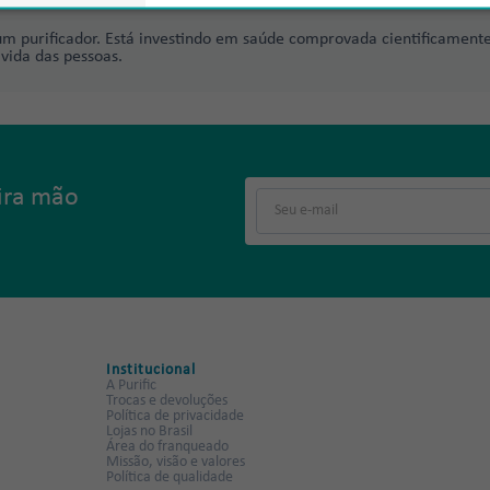
m purificador. Está investindo em saúde comprovada cientificamente
vida das pessoas.
eira mão
Institucional
A Purific
Trocas e devoluções
Política de privacidade
Lojas no Brasil
Área do franqueado
Missão, visão e valores
Política de qualidade