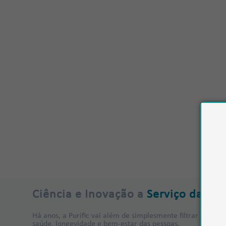
Ciência e Inovação a
Serviço da Su
Há anos, a Purific vai além de simplesmente filtrar água.
saúde, longevidade e bem-estar das pessoas.