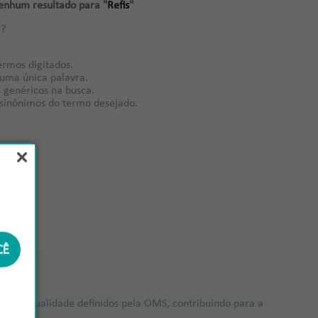
nhum resultado para "
Refis
"
r?
ermos digitados.
r uma única palavra.
s genéricos na busca.
r sinônimos do termo desejado.
CÊ
ões de qualidade definidos pela OMS, contribuindo para a