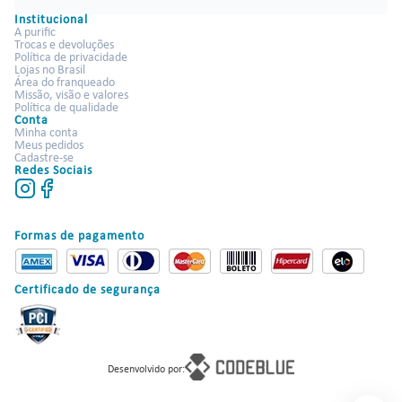
Institucional
A purific
Trocas e devoluções
Política de privacidade
Lojas no Brasil
Área do franqueado
Missão, visão e valores
Política de qualidade
Conta
Minha conta
Meus pedidos
Cadastre-se
Redes Sociais
Formas de pagamento
Certificado de segurança
Desenvolvido por: