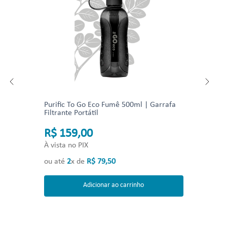
Purific To Go Eco Fumê 500ml | Garrafa
Filtrante Portátil
R$ 159,00
À vista no PIX
ou até
2
x de
R$
79
,
50
Adicionar ao carrinho