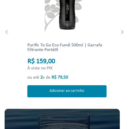
Purific To Go Eco Fumê 500ml | Garrafa
Filtrante Portátil
R$ 159,00
À vista no PIX
ou até
2
x de
R$
79
,
50
Adicionar ao carrinho