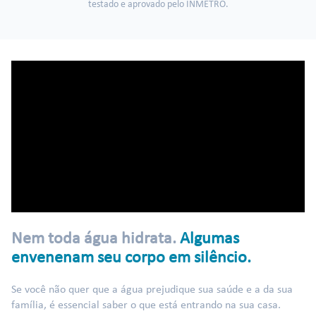
testado e aprovado pelo INMETRO.
Nem toda água hidrata.
Algumas
envenenam seu corpo em silêncio.
Se você não quer que a água prejudique sua saúde e a da sua
família, é essencial saber o que está entrando na sua casa.