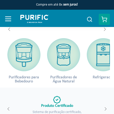
Compre em até 8x
sem juros!
Faça uma busca
Purificadores para
Purificadores de
Refrigerados
Bebedouro
Água Natural
Produto Certificado
Sistema de purificação certificado,