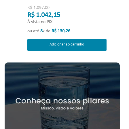
R$ 1.097,00
R$ 1.042,15
À vista no PIX
ou até
8
x de
R$
130
,
26
Adicionar ao carrinho