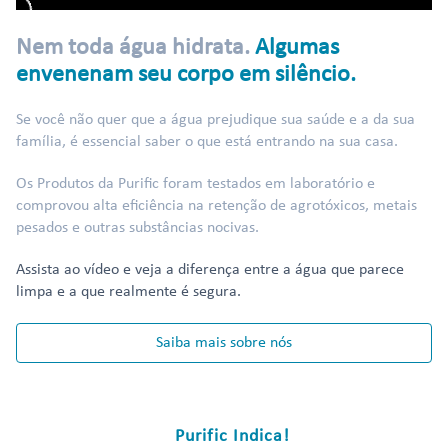
Nem toda água hidrata.
Algumas
envenenam seu corpo em silêncio.
Se você não quer que a água prejudique sua saúde e a da sua
família, é essencial saber o que está entrando na sua casa.
Os Produtos da Purific foram testados em laboratório e
comprovou alta eficiência na retenção de agrotóxicos, metais
pesados e outras substâncias nocivas.
Assista ao vídeo e veja a diferença entre a água que parece
limpa e a que realmente é segura.
Saiba mais sobre nós
Purific Indica!