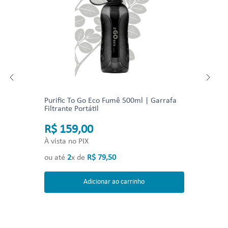
Purific To Go Eco Fumê 500ml | Garrafa
Filtrante Portátil
R$ 159,00
À vista no PIX
ou até
2
x de
R$
79
,
50
Adicionar ao carrinho